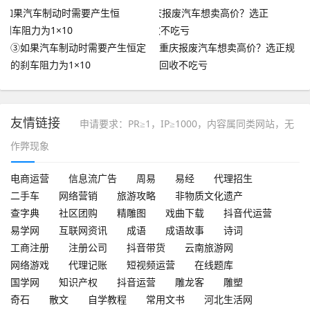
app
③如果汽车制动时需要产生恒定
重庆报废汽车想卖高价？选正规
的刹车阻力为1×10
回收不吃亏
友情链接
申请要求：PR≥1，IP≥1000，内容属同类网站，无
作弊现象
电商运营
信息流广告
周易
易经
代理招生
二手车
网络营销
旅游攻略
非物质文化遗产
查字典
社区团购
精雕图
戏曲下载
抖音代运营
易学网
互联网资讯
成语
成语故事
诗词
工商注册
注册公司
抖音带货
云南旅游网
网络游戏
代理记账
短视频运营
在线题库
国学网
知识产权
抖音运营
雕龙客
雕塑
奇石
散文
自学教程
常用文书
河北生活网