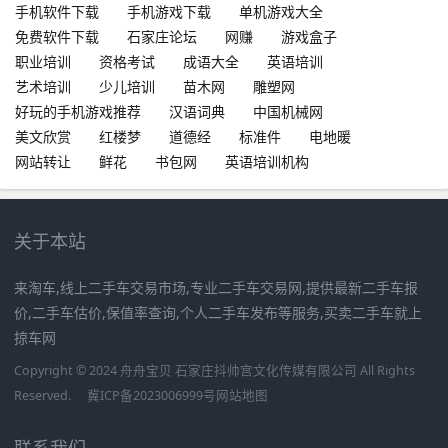
手机软件下载
手机游戏下载
单机游戏大全
免费软件下载
石家庄论坛
网赚
游戏盒子
职业培训
资格考试
成语大全
英语培训
艺术培训
少儿培训
苗木网
雕塑网
好玩的手机游戏推荐
汉语词典
中国机械网
美文欣赏
红楼梦
道德经
标准件
电地暖
网站转让
鲜花
书包网
英语培训机构
关于本站
来淘车,线上二手车交易市场,专业二手车交易网,提供最新二手车报
价,二手车估价,保值率查询,个人二手车发布等服务,买卖二手车就上
掠车网
Copyright © 2024 舟舟宝贝 石家庄抖帅宫文化传媒有限公司 All Rights
Reserved.
冀ICP备2023006999号
网站地图