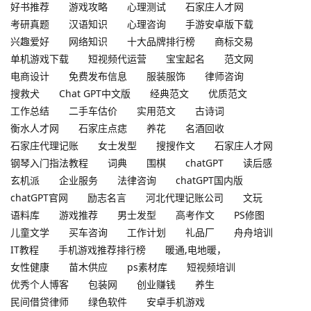
好书推荐
游戏攻略
心理测试
石家庄人才网
考研真题
汉语知识
心理咨询
手游安卓版下载
兴趣爱好
网络知识
十大品牌排行榜
商标交易
单机游戏下载
短视频代运营
宝宝起名
范文网
电商设计
免费发布信息
服装服饰
律师咨询
搜救犬
Chat GPT中文版
经典范文
优质范文
工作总结
二手车估价
实用范文
古诗词
衡水人才网
石家庄点痣
养花
名酒回收
石家庄代理记账
女士发型
搜搜作文
石家庄人才网
钢琴入门指法教程
词典
围棋
chatGPT
读后感
玄机派
企业服务
法律咨询
chatGPT国内版
chatGPT官网
励志名言
河北代理记账公司
文玩
语料库
游戏推荐
男士发型
高考作文
PS修图
儿童文学
买车咨询
工作计划
礼品厂
舟舟培训
IT教程
手机游戏推荐排行榜
暖通,电地暖，
女性健康
苗木供应
ps素材库
短视频培训
优秀个人博客
包装网
创业赚钱
养生
民间借贷律师
绿色软件
安卓手机游戏