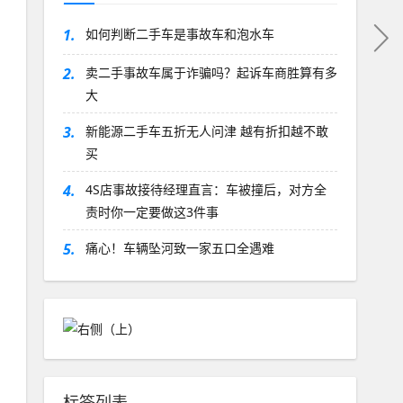
1.
如何判断二手车是事故车和泡水车
2.
卖二手事故车属于诈骗吗？起诉车商胜算有多
大
3.
新能源二手车五折无人问津 越有折扣越不敢
买
4.
4S店事故接待经理直言：车被撞后，对方全
责时你一定要做这3件事
5.
痛心！车辆坠河致一家五口全遇难
标签列表