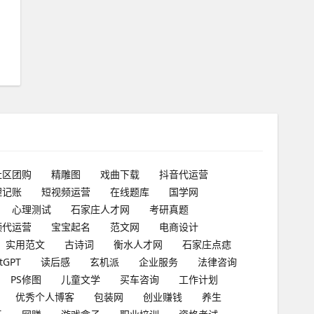
社区团购
精雕图
戏曲下载
抖音代运营
理记账
短视频运营
在线题库
国学网
心理测试
石家庄人才网
考研真题
频代运营
宝宝起名
范文网
电商设计
实用范文
古诗词
衡水人才网
石家庄点痣
tGPT
读后感
玄机派
企业服务
法律咨询
PS修图
儿童文学
买车咨询
工作计划
优秀个人博客
包装网
创业赚钱
养生