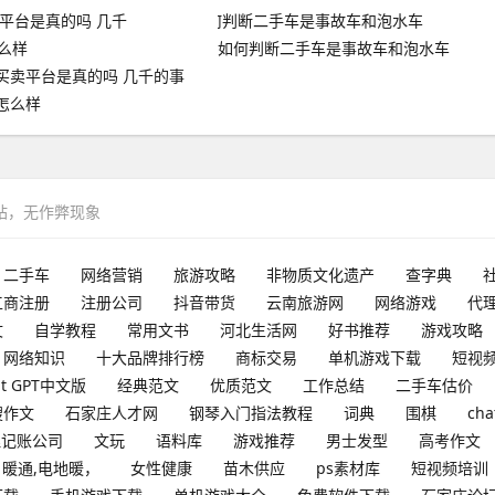
如何判断二手车是事故车和泡水车
买卖平台是真的吗 几千的事
怎么样
网站，无作弊现象
二手车
网络营销
旅游攻略
非物质文化遗产
查字典
工商注册
注册公司
抖音带货
云南旅游网
网络游戏
代
文
自学教程
常用文书
河北生活网
好书推荐
游戏攻略
网络知识
十大品牌排行榜
商标交易
单机游戏下载
短视
at GPT中文版
经典范文
优质范文
工作总结
二手车估价
搜作文
石家庄人才网
钢琴入门指法教程
词典
围棋
cha
理记账公司
文玩
语料库
游戏推荐
男士发型
高考作文
暖通,电地暖，
女性健康
苗木供应
ps素材库
短视频培训